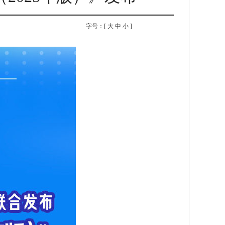
字号：[
大
中
小
]