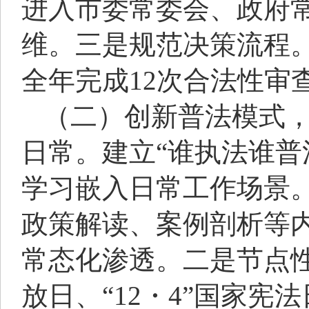
进入市委常委会、政府
维。三是规范决策流程
全年完成12次合法性审
（二）创新普法模式
日常。建立“谁执法谁普
学习嵌入日常工作场景
政策解读、案例剖析等
常态化渗透。二是节点性
放日、“12・4”国家宪